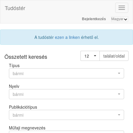
Tudóstér
Toggl
naviga
Bejelentkezés
A tudóstér
ezen a linken
érhető el.
Összetett keresés
12
találat/oldal
Típus
bármi
Nyelv
bármi
Publikációtípus
bármi
Műfaji megnevezés