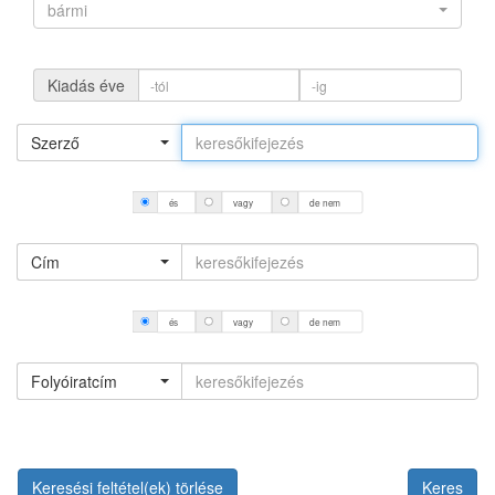
bármi
Kiadás éve
Szerző
és
vagy
de nem
Cím
és
vagy
de nem
Folyóiratcím
Keresési feltétel(ek) törlése