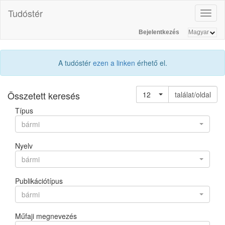
Tudóstér
Toggl
naviga
Bejelentkezés
A tudóstér
ezen a linken
érhető el.
Összetett keresés
12
találat/oldal
Típus
bármi
Nyelv
bármi
Publikációtípus
bármi
Műfaji megnevezés