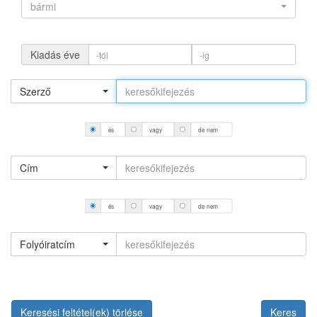
bármi
Kiadás éve
Szerző
és
vagy
de nem
Cím
és
vagy
de nem
Folyóiratcím
Keresési feltétel(ek) törlése