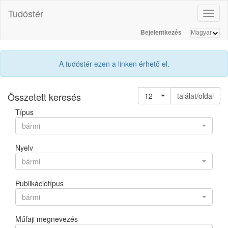
Tudóstér
Toggl
naviga
Bejelentkezés
A tudóstér
ezen a linken
érhető el.
Összetett keresés
12
találat/oldal
Típus
bármi
Nyelv
bármi
Publikációtípus
bármi
Műfaji megnevezés