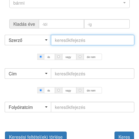
bármi
Kiadás éve
Szerző
és
vagy
de nem
Cím
és
vagy
de nem
Folyóiratcím
Keresési feltétel(ek) törlése