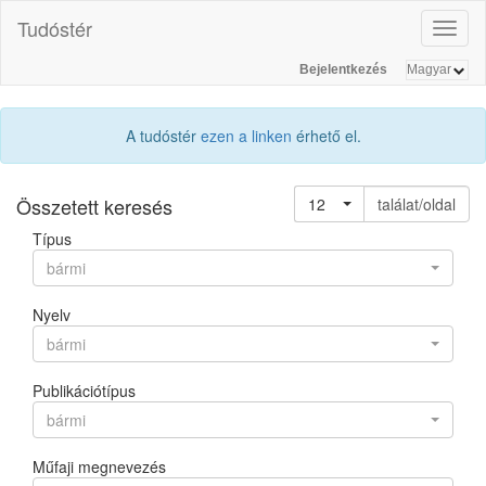
Tudóstér
Toggl
naviga
Bejelentkezés
A tudóstér
ezen a linken
érhető el.
Összetett keresés
12
találat/oldal
Típus
bármi
Nyelv
bármi
Publikációtípus
bármi
Műfaji megnevezés