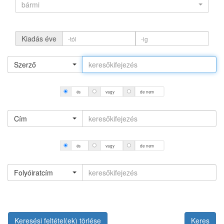
bármi
Kiadás éve
Szerző
és
vagy
de nem
Cím
és
vagy
de nem
Folyóiratcím
Keresési feltétel(ek) törlése