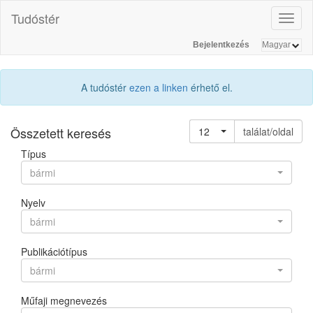
Tudóstér
Toggl
naviga
Bejelentkezés
A tudóstér
ezen a linken
érhető el.
Összetett keresés
12
találat/oldal
Típus
bármi
Nyelv
bármi
Publikációtípus
bármi
Műfaji megnevezés