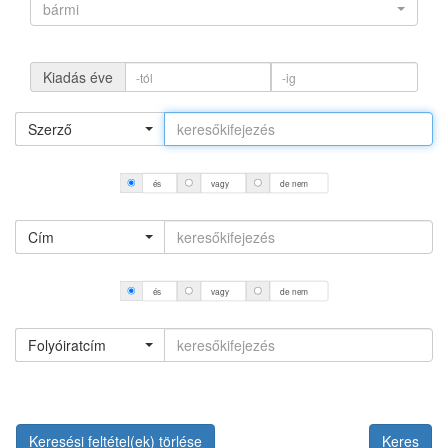
bármi
Kiadás éve
Szerző
és
vagy
de nem
Cím
és
vagy
de nem
Folyóiratcím
Keresési feltétel(ek) törlése