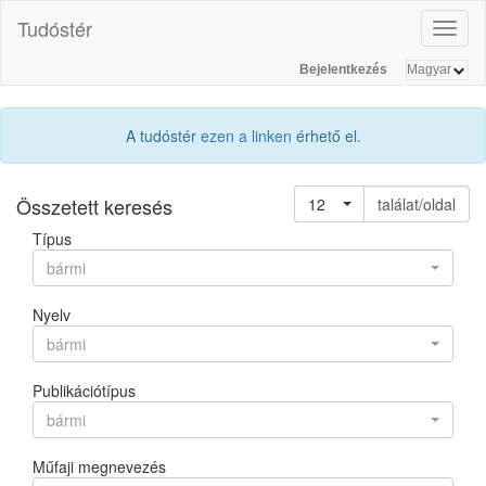
Tudóstér
Toggl
naviga
Bejelentkezés
A tudóstér
ezen a linken
érhető el.
Összetett keresés
12
találat/oldal
Típus
bármi
Nyelv
bármi
Publikációtípus
bármi
Műfaji megnevezés