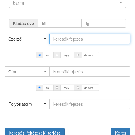
bármi
Kiadás éve
Szerző
és
vagy
de nem
Cím
és
vagy
de nem
Folyóiratcím
Keresési feltétel(ek) törlése