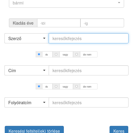
bármi
Kiadás éve
Szerző
és
vagy
de nem
Cím
és
vagy
de nem
Folyóiratcím
Keresési feltétel(ek) törlése