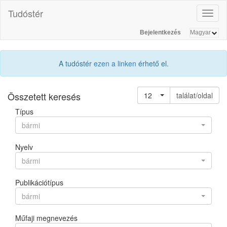
Tudóstér
Toggl
naviga
Bejelentkezés
A tudóstér
ezen a linken
érhető el.
Összetett keresés
12
találat/oldal
Típus
bármi
Nyelv
bármi
Publikációtípus
bármi
Műfaji megnevezés