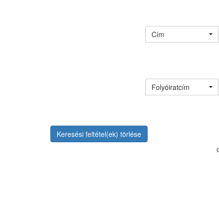
Cím
Folyóiratcím
Keresési feltétel(ek) törlése