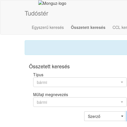
Tudóstér
Egyszerű keresés
Összetett keresés
CCL ke
Összetett keresés
Típus
bármi
Műfaji megnevezés
bármi
Szerző