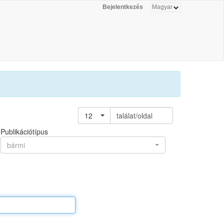
Bejelentkezés
12
találat/oldal
Publikációtípus
bármi