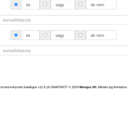
és
vagy
de nem
és
vagy
de nem
Corvina könyvtári katalógus v11.6.16-SNAPSHOT
© 2024
Monguz kft.
Minden jog fenntartva