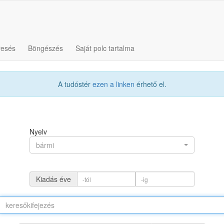
resés
Böngészés
Saját polc tartalma
A tudóstér
ezen a linken
érhető el.
Nyelv
bármi
Kiadás éve