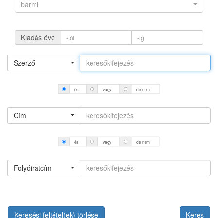
bármi
Kiadás éve
Szerző
és
vagy
de nem
Cím
és
vagy
de nem
Folyóiratcím
Keresési feltétel(ek) törlése