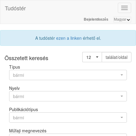
Tudóstér
Toggl
naviga
Bejelentkezés
A tudóstér
ezen a linken
érhető el.
Összetett keresés
12
találat/oldal
Típus
bármi
Nyelv
bármi
Publikációtípus
bármi
Műfaji megnevezés