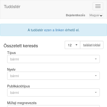
Tudóstér
Toggl
naviga
Bejelentkezés
A tudóstér
ezen a linken
érhető el.
Összetett keresés
12
találat/oldal
Típus
bármi
Nyelv
bármi
Publikációtípus
bármi
Műfaji megnevezés