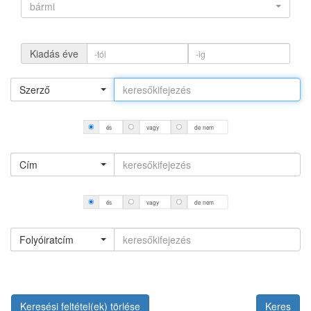
bármi
Kiadás éve
Szerző
és
vagy
de nem
Cím
és
vagy
de nem
Folyóiratcím
Keresési feltétel(ek) törlése