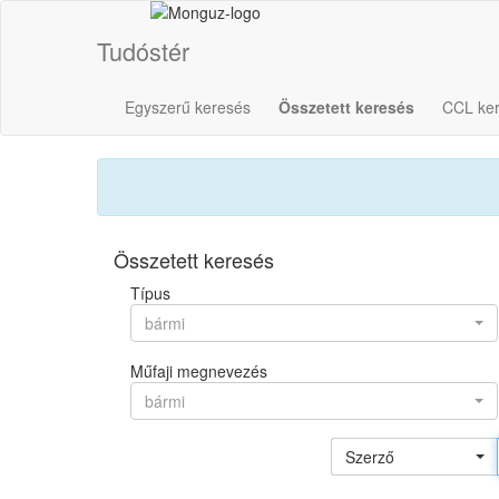
Tudóstér
Egyszerű keresés
Összetett keresés
CCL ke
Összetett keresés
Típus
bármi
Műfaji megnevezés
bármi
Szerző