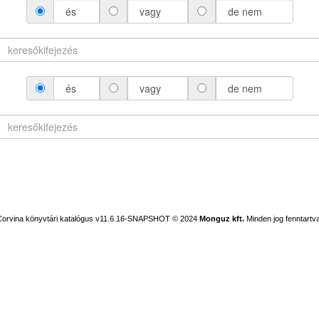
és
vagy
de nem
és
vagy
de nem
Corvina könyvtári katalógus v11.6.16-SNAPSHOT
© 2024
Monguz kft.
Minden jog fenntartva