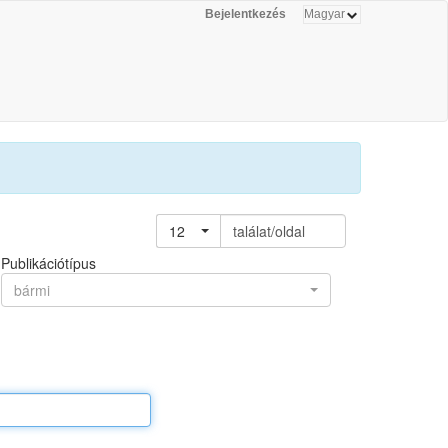
Bejelentkezés
12
találat/oldal
Publikációtípus
bármi