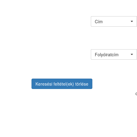
Cím
Folyóiratcím
Keresési feltétel(ek) törlése