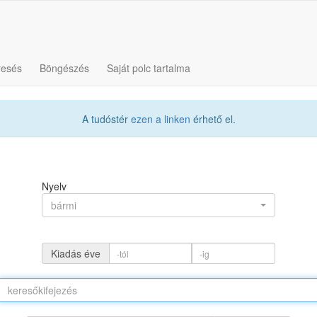
resés
Böngészés
Saját polc tartalma
A tudóstér
ezen a linken
érhető el.
Nyelv
bármi
Kiadás éve