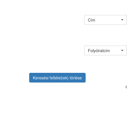
Cím
Folyóiratcím
Keresési feltétel(ek) törlése