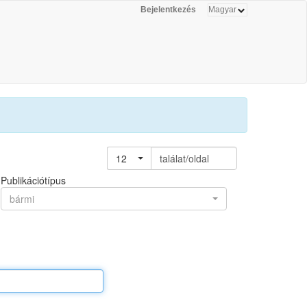
Bejelentkezés
12
találat/oldal
Publikációtípus
bármi