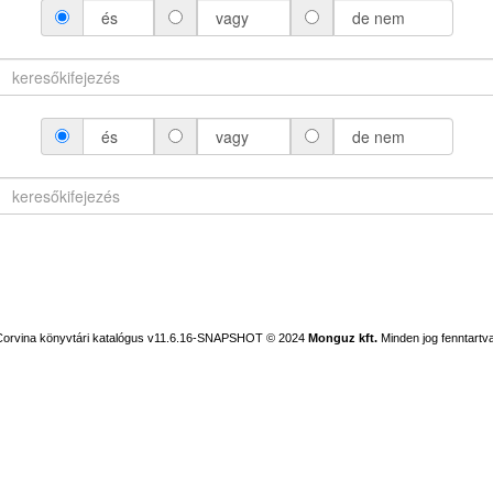
és
vagy
de nem
és
vagy
de nem
Corvina könyvtári katalógus v11.6.16-SNAPSHOT
© 2024
Monguz kft.
Minden jog fenntartva