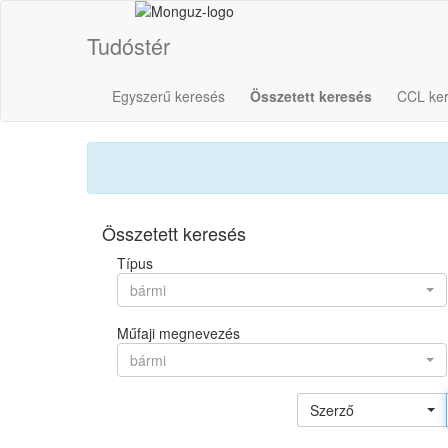
Tudóstér
Egyszerű keresés
Összetett keresés
CCL ke
Összetett keresés
Típus
bármi
Műfaji megnevezés
bármi
Szerző