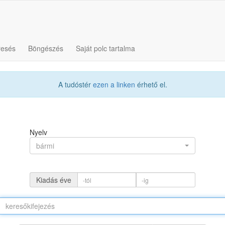
resés
Böngészés
Saját polc tartalma
A tudóstér
ezen a linken
érhető el.
Nyelv
bármi
Kiadás éve