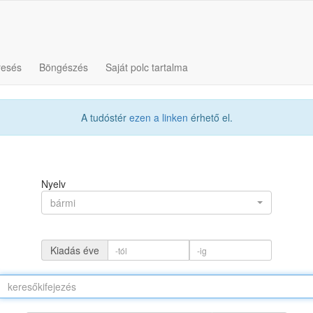
resés
Böngészés
Saját polc tartalma
A tudóstér
ezen a linken
érhető el.
Nyelv
bármi
Kiadás éve