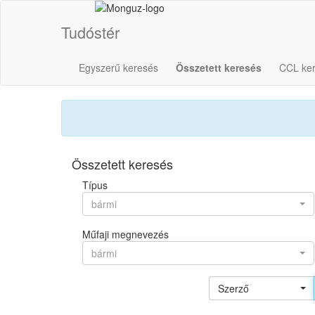
Tudóstér
Egyszerű keresés
Összetett keresés
CCL ke
Összetett keresés
Típus
bármi
Műfaji megnevezés
bármi
Szerző