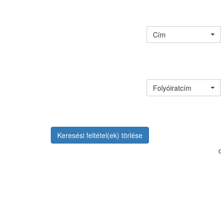
Cím
Folyóiratcím
Keresési feltétel(ek) törlése