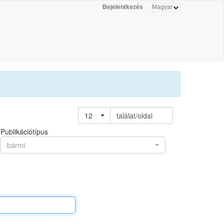
Bejelentkezés
12
találat/oldal
Publikációtípus
bármi