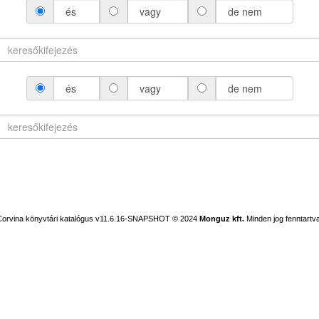
és
vagy
de nem
és
vagy
de nem
Corvina könyvtári katalógus v11.6.16-SNAPSHOT
© 2024
Monguz kft.
Minden jog fenntartva