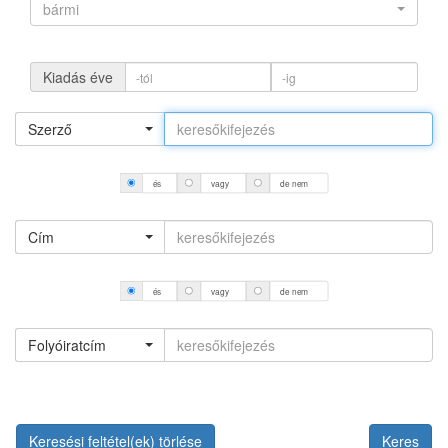
bármi
Kiadás éve
Szerző
és
vagy
de nem
Cím
és
vagy
de nem
Folyóiratcím
Keresési feltétel(ek) törlése