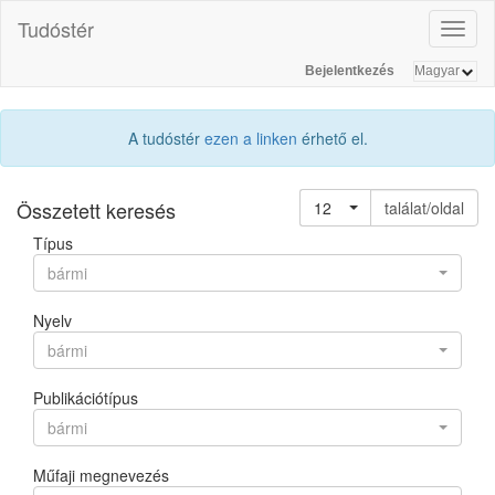
Tudóstér
Toggl
naviga
Bejelentkezés
A tudóstér
ezen a linken
érhető el.
Összetett keresés
12
találat/oldal
Típus
bármi
Nyelv
bármi
Publikációtípus
bármi
Műfaji megnevezés