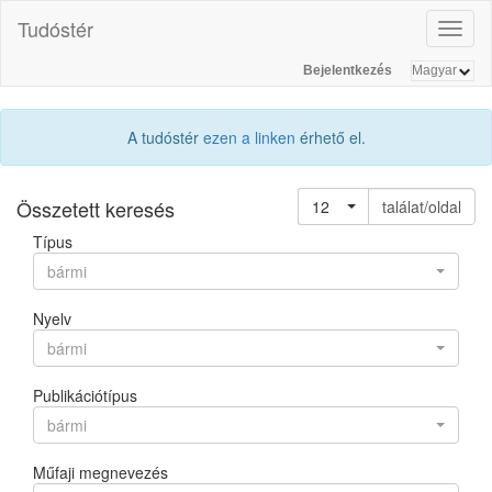
Tudóstér
Toggl
naviga
Bejelentkezés
A tudóstér
ezen a linken
érhető el.
Összetett keresés
12
találat/oldal
Típus
bármi
Nyelv
bármi
Publikációtípus
bármi
Műfaji megnevezés