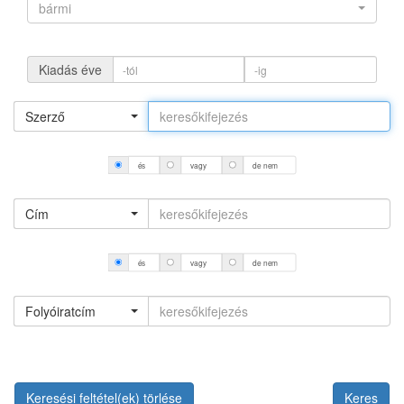
bármi
Kiadás éve
Szerző
és
vagy
de nem
Cím
és
vagy
de nem
Folyóiratcím
Keresési feltétel(ek) törlése