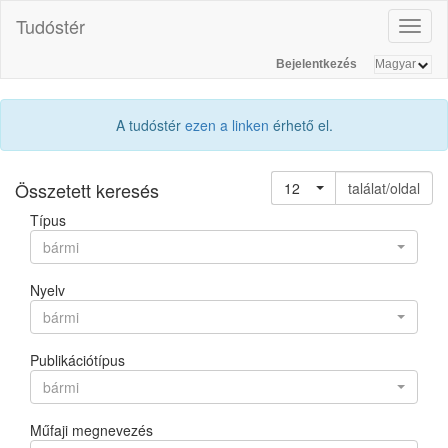
Tudóstér
Toggl
naviga
Bejelentkezés
A tudóstér
ezen a linken
érhető el.
Összetett keresés
12
találat/oldal
Típus
bármi
Nyelv
bármi
Publikációtípus
bármi
Műfaji megnevezés