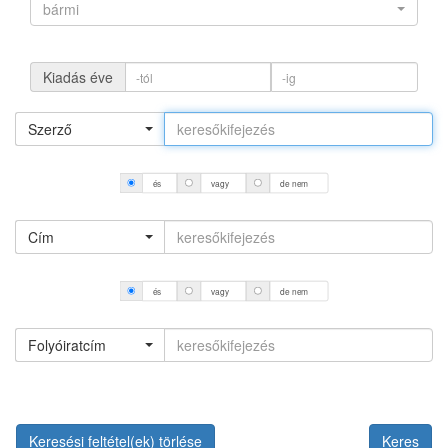
bármi
Kiadás éve
Szerző
és
vagy
de nem
Cím
és
vagy
de nem
Folyóiratcím
Keresési feltétel(ek) törlése