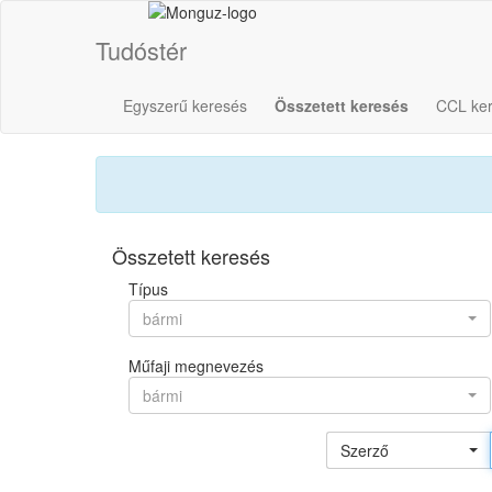
Tudóstér
Egyszerű keresés
Összetett keresés
CCL ke
Összetett keresés
Típus
bármi
Műfaji megnevezés
bármi
Szerző