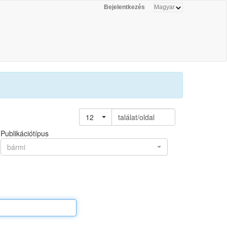
Bejelentkezés
12
találat/oldal
Publikációtípus
bármi