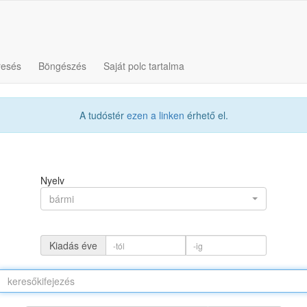
resés
Böngészés
Saját polc tartalma
A tudóstér
ezen a linken
érhető el.
Nyelv
bármi
Kiadás éve