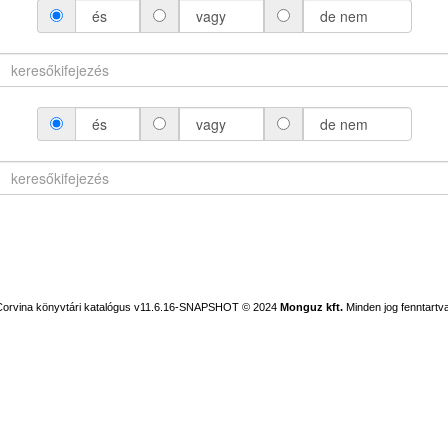
és
vagy
de nem
és
vagy
de nem
Corvina könyvtári katalógus v11.6.16-SNAPSHOT
© 2024
Monguz kft.
Minden jog fenntartva