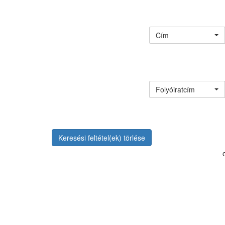
Cím
Folyóiratcím
Keresési feltétel(ek) törlése