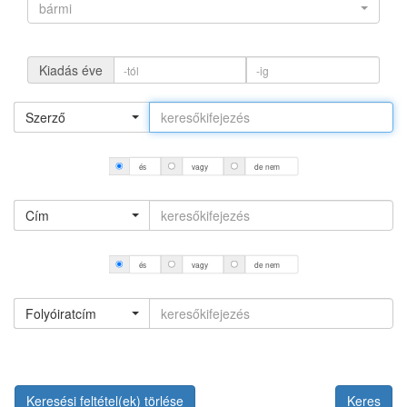
bármi
Kiadás éve
Szerző
és
vagy
de nem
Cím
és
vagy
de nem
Folyóiratcím
Keresési feltétel(ek) törlése