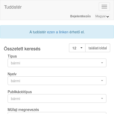
Tudóstér
Toggl
naviga
Bejelentkezés
A tudóstér
ezen a linken
érhető el.
Összetett keresés
12
találat/oldal
Típus
bármi
Nyelv
bármi
Publikációtípus
bármi
Műfaji megnevezés