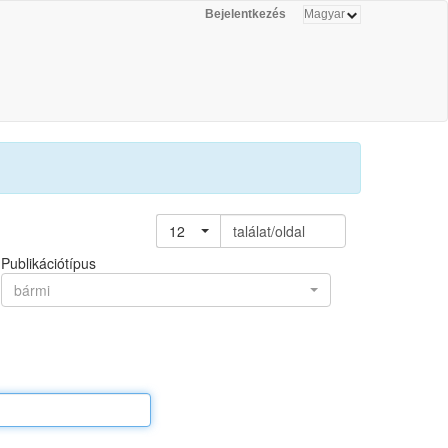
Bejelentkezés
12
találat/oldal
Publikációtípus
bármi