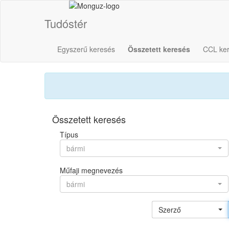
Tudóstér
Egyszerű keresés
Összetett keresés
CCL ke
Összetett keresés
Típus
bármi
Műfaji megnevezés
bármi
Szerző