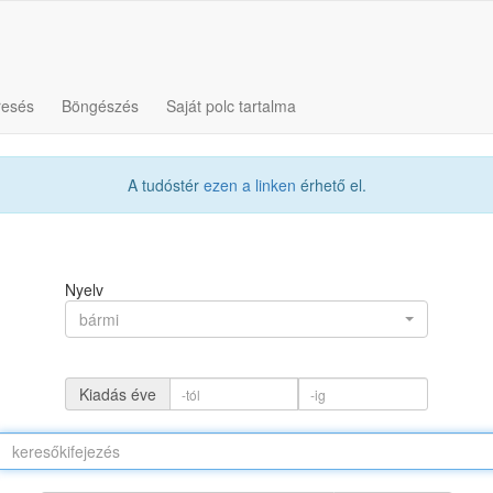
resés
Böngészés
Saját polc tartalma
A tudóstér
ezen a linken
érhető el.
Nyelv
bármi
Kiadás éve