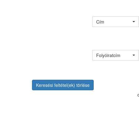
Cím
Folyóiratcím
Keresési feltétel(ek) törlése