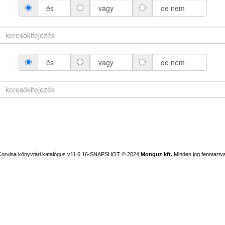
és
vagy
de nem
és
vagy
de nem
Corvina könyvtári katalógus v11.6.16-SNAPSHOT
© 2024
Monguz kft.
Minden jog fenntartva