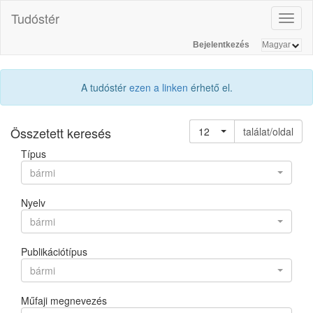
Tudóstér
Toggl
naviga
Bejelentkezés
A tudóstér
ezen a linken
érhető el.
Összetett keresés
12
találat/oldal
Típus
bármi
Nyelv
bármi
Publikációtípus
bármi
Műfaji megnevezés