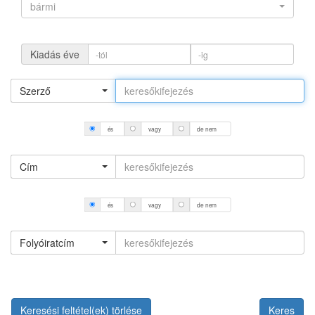
bármi
Kiadás éve
Szerző
és
vagy
de nem
Cím
és
vagy
de nem
Folyóiratcím
Keresési feltétel(ek) törlése