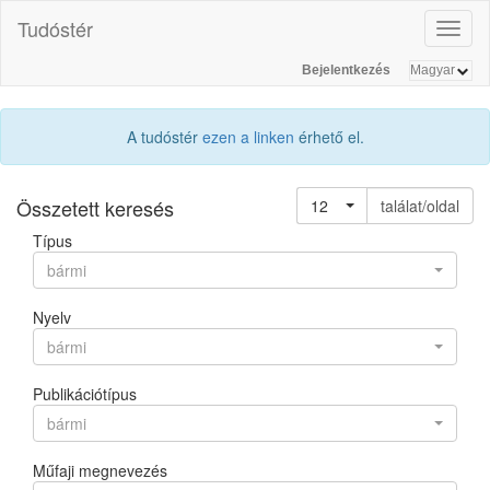
Tudóstér
Toggl
naviga
Bejelentkezés
A tudóstér
ezen a linken
érhető el.
Összetett keresés
12
találat/oldal
Típus
bármi
Nyelv
bármi
Publikációtípus
bármi
Műfaji megnevezés