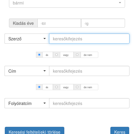
bármi
Kiadás éve
Szerző
és
vagy
de nem
Cím
és
vagy
de nem
Folyóiratcím
Keresési feltétel(ek) törlése