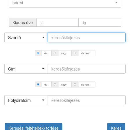
bármi
Kiadás éve
Szerző
és
vagy
de nem
Cím
és
vagy
de nem
Folyóiratcím
Keresési feltétel(ek) törlése