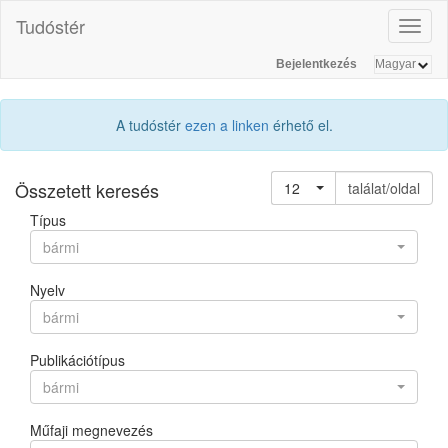
Tudóstér
Toggl
naviga
Bejelentkezés
A tudóstér
ezen a linken
érhető el.
Összetett keresés
12
találat/oldal
Típus
bármi
Nyelv
bármi
Publikációtípus
bármi
Műfaji megnevezés