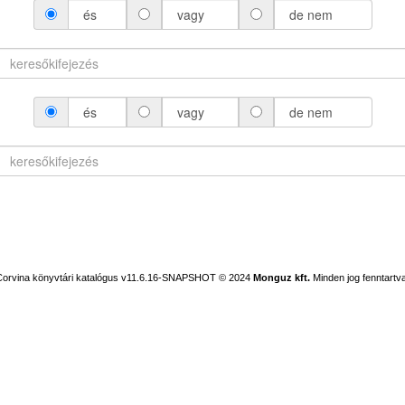
és
vagy
de nem
és
vagy
de nem
Corvina könyvtári katalógus v11.6.16-SNAPSHOT
© 2024
Monguz kft.
Minden jog fenntartva