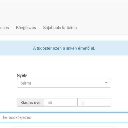
resés
Böngészés
Saját polc tartalma
A tudóstér
ezen a linken
érhető el.
Nyelv
bármi
Kiadás éve