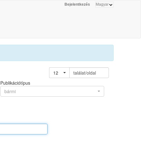
Bejelentkezés
12
találat/oldal
Publikációtípus
bármi