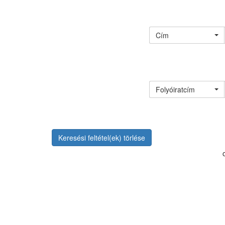
Cím
Folyóiratcím
Keresési feltétel(ek) törlése