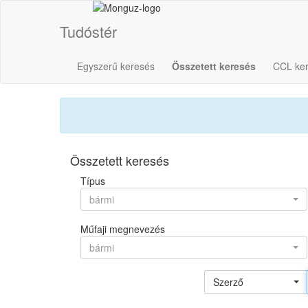
Tudóstér
Egyszerű keresés
Összetett keresés
CCL ke
Összetett keresés
Típus
bármi
Műfaji megnevezés
bármi
Szerző