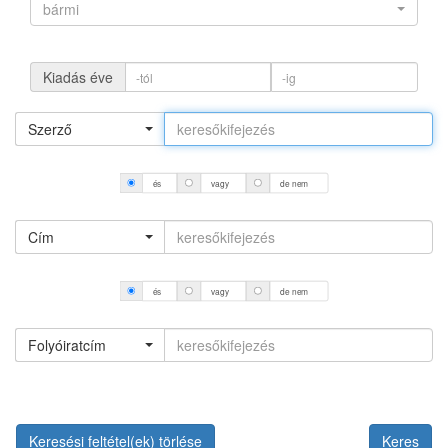
bármi
Kiadás éve
Szerző
és
vagy
de nem
Cím
és
vagy
de nem
Folyóiratcím
Keresési feltétel(ek) törlése