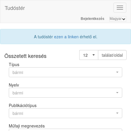
Tudóstér
Toggl
naviga
Bejelentkezés
A tudóstér
ezen a linken
érhető el.
Összetett keresés
12
találat/oldal
Típus
bármi
Nyelv
bármi
Publikációtípus
bármi
Műfaji megnevezés