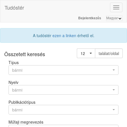
Tudóstér
Toggl
naviga
Bejelentkezés
A tudóstér
ezen a linken
érhető el.
Összetett keresés
12
találat/oldal
Típus
bármi
Nyelv
bármi
Publikációtípus
bármi
Műfaji megnevezés