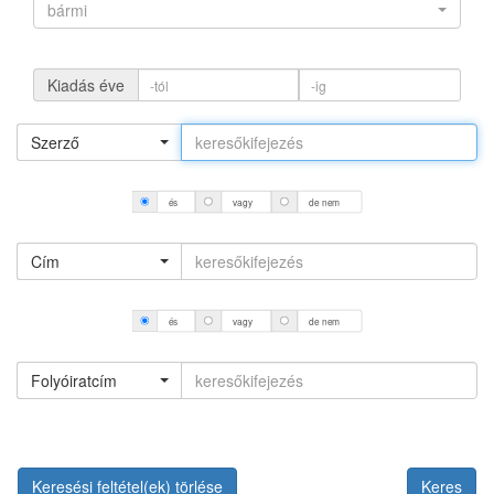
bármi
Kiadás éve
Szerző
és
vagy
de nem
Cím
és
vagy
de nem
Folyóiratcím
Keresési feltétel(ek) törlése