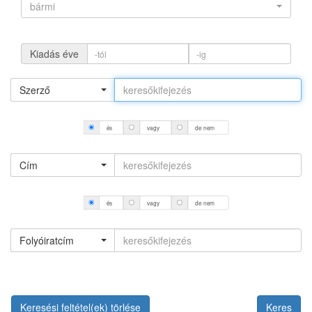
bármi
Kiadás éve
Szerző
és
vagy
de nem
Cím
és
vagy
de nem
Folyóiratcím
Keresési feltétel(ek) törlése