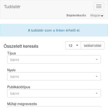
Tudóstér
Toggl
naviga
Bejelentkezés
A tudóstér
ezen a linken
érhető el.
Összetett keresés
12
találat/oldal
Típus
bármi
Nyelv
bármi
Publikációtípus
bármi
Műfaji megnevezés