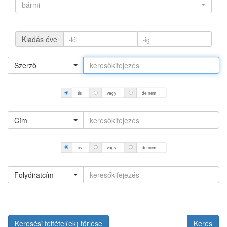
bármi
Kiadás éve
Szerző
és
vagy
de nem
Cím
és
vagy
de nem
Folyóiratcím
Keresési feltétel(ek) törlése