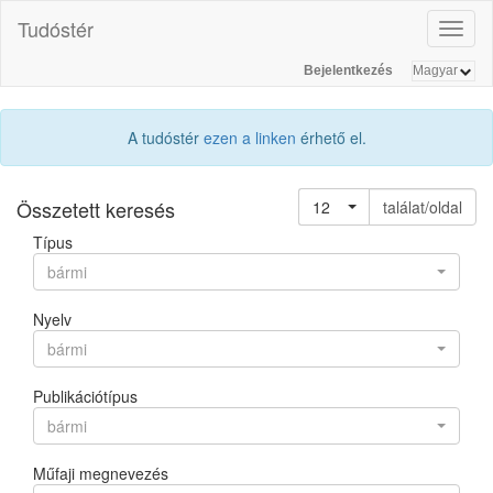
Tudóstér
Toggl
naviga
Bejelentkezés
A tudóstér
ezen a linken
érhető el.
Összetett keresés
12
találat/oldal
Típus
bármi
Nyelv
bármi
Publikációtípus
bármi
Műfaji megnevezés