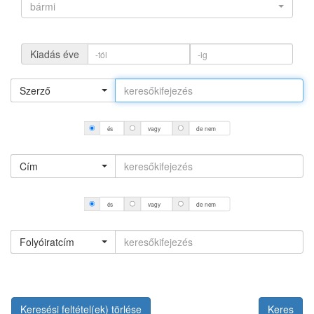
bármi
Kiadás éve
Szerző
és
vagy
de nem
Cím
és
vagy
de nem
Folyóiratcím
Keresési feltétel(ek) törlése