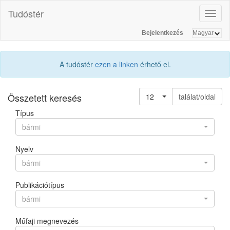
Tudóstér
Toggl
naviga
Bejelentkezés
A tudóstér
ezen a linken
érhető el.
Összetett keresés
12
találat/oldal
Típus
bármi
Nyelv
bármi
Publikációtípus
bármi
Műfaji megnevezés