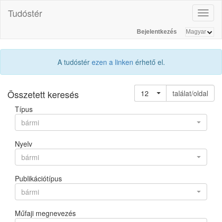
Tudóstér
Toggl
naviga
Bejelentkezés
A tudóstér
ezen a linken
érhető el.
Összetett keresés
12
találat/oldal
Típus
bármi
Nyelv
bármi
Publikációtípus
bármi
Műfaji megnevezés