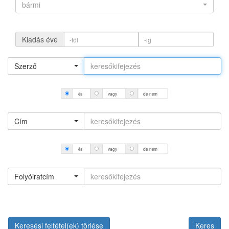
bármi
Kiadás éve
Szerző
és
vagy
de nem
Cím
és
vagy
de nem
Folyóiratcím
Keresési feltétel(ek) törlése