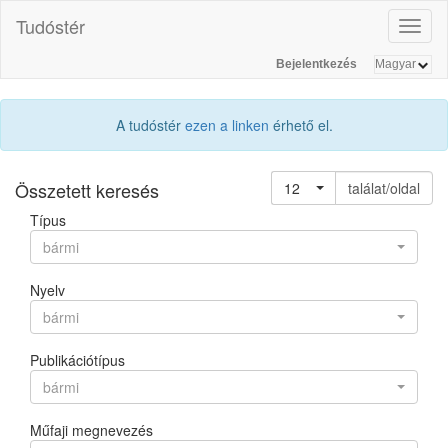
Tudóstér
Toggl
naviga
Bejelentkezés
A tudóstér
ezen a linken
érhető el.
Összetett keresés
12
találat/oldal
Típus
bármi
Nyelv
bármi
Publikációtípus
bármi
Műfaji megnevezés