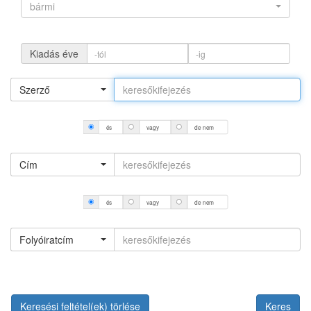
bármi
Kiadás éve
Szerző
és
vagy
de nem
Cím
és
vagy
de nem
Folyóiratcím
Keresési feltétel(ek) törlése