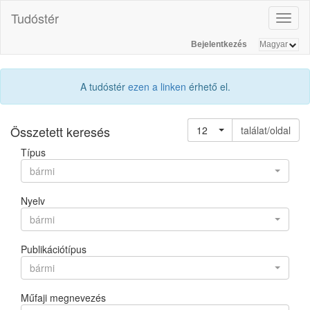
Tudóstér
Toggl
naviga
Bejelentkezés
A tudóstér
ezen a linken
érhető el.
Összetett keresés
12
találat/oldal
Típus
bármi
Nyelv
bármi
Publikációtípus
bármi
Műfaji megnevezés