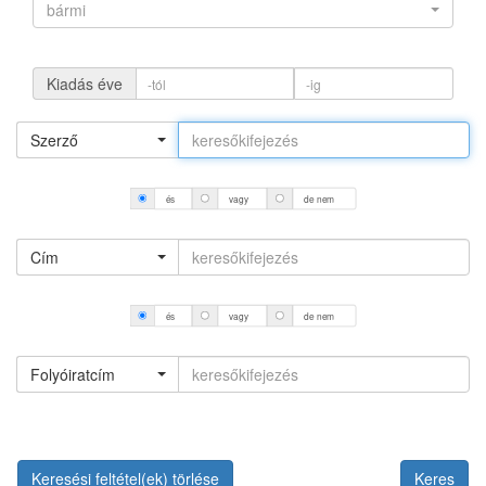
bármi
Kiadás éve
Szerző
és
vagy
de nem
Cím
és
vagy
de nem
Folyóiratcím
Keresési feltétel(ek) törlése