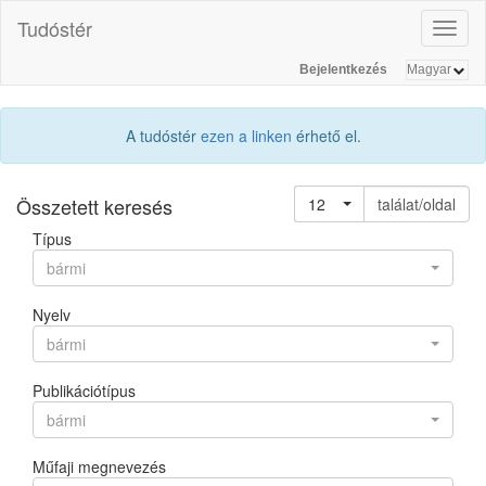
Tudóstér
Toggl
naviga
Bejelentkezés
A tudóstér
ezen a linken
érhető el.
Összetett keresés
12
találat/oldal
Típus
bármi
Nyelv
bármi
Publikációtípus
bármi
Műfaji megnevezés