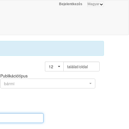
Bejelentkezés
12
találat/oldal
Publikációtípus
bármi