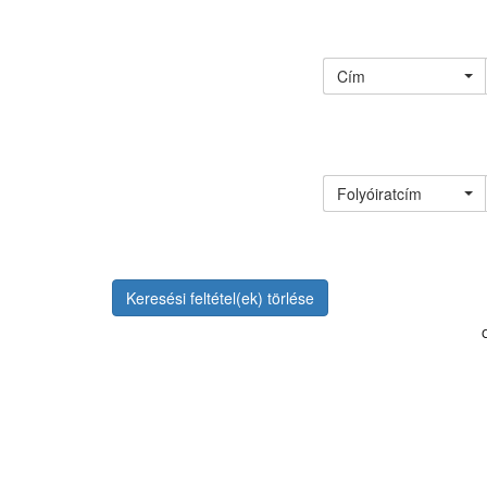
Cím
Folyóiratcím
Keresési feltétel(ek) törlése