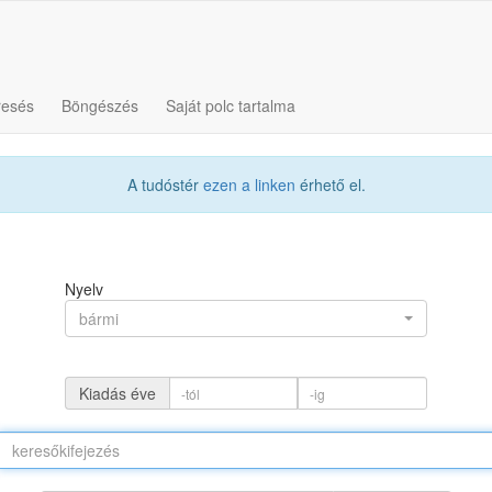
resés
Böngészés
Saját polc tartalma
A tudóstér
ezen a linken
érhető el.
Nyelv
bármi
Kiadás éve