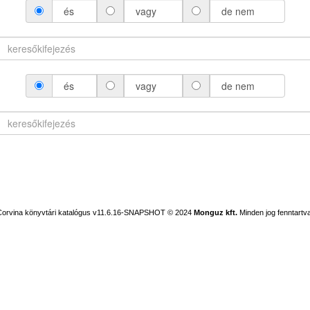
és
vagy
de nem
és
vagy
de nem
Corvina könyvtári katalógus v11.6.16-SNAPSHOT
© 2024
Monguz kft.
Minden jog fenntartva