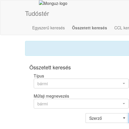
Tudóstér
Egyszerű keresés
Összetett keresés
CCL ke
Összetett keresés
Típus
bármi
Műfaji megnevezés
bármi
Szerző