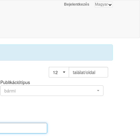
Bejelentkezés
12
találat/oldal
Publikációtípus
bármi