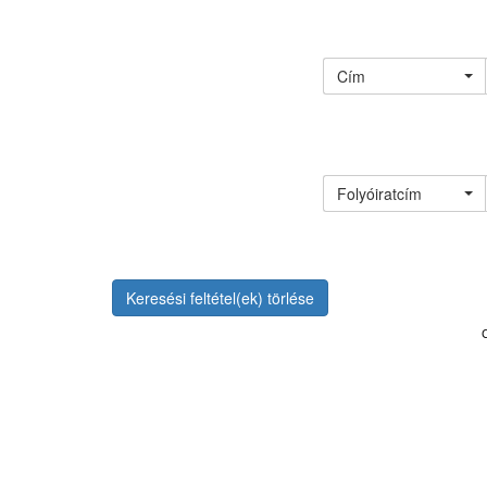
Cím
Folyóiratcím
Keresési feltétel(ek) törlése