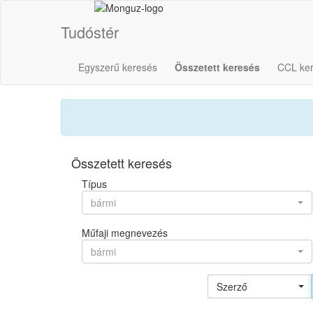
Tudóstér
Egyszerű keresés
Összetett keresés
CCL ke
Összetett keresés
Típus
bármi
Műfaji megnevezés
bármi
Szerző