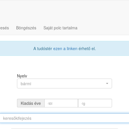
resés
Böngészés
Saját polc tartalma
A tudóstér
ezen a linken
érhető el.
Nyelv
bármi
Kiadás éve