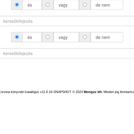
és
vagy
de nem
és
vagy
de nem
Corvina könyvtári katalógus v11.6.16-SNAPSHOT
© 2024
Monguz kft.
Minden jog fenntartva