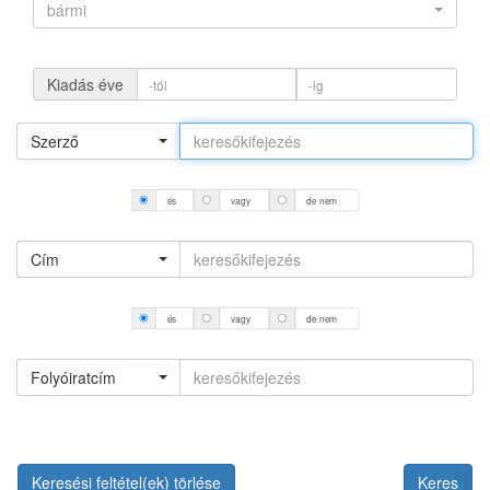
bármi
Kiadás éve
Szerző
és
vagy
de nem
Cím
és
vagy
de nem
Folyóiratcím
Keresési feltétel(ek) törlése