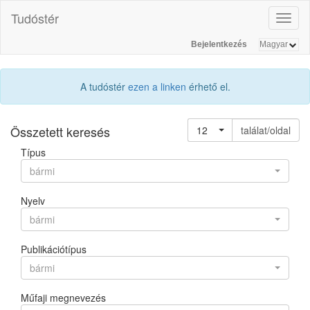
Tudóstér
Toggl
naviga
Bejelentkezés
A tudóstér
ezen a linken
érhető el.
Összetett keresés
12
találat/oldal
Típus
bármi
Nyelv
bármi
Publikációtípus
bármi
Műfaji megnevezés