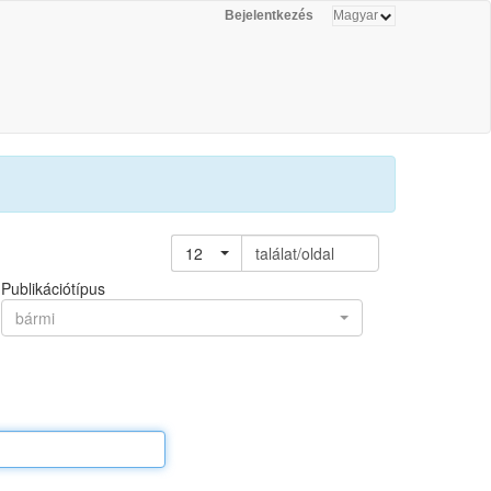
Bejelentkezés
12
találat/oldal
Publikációtípus
bármi