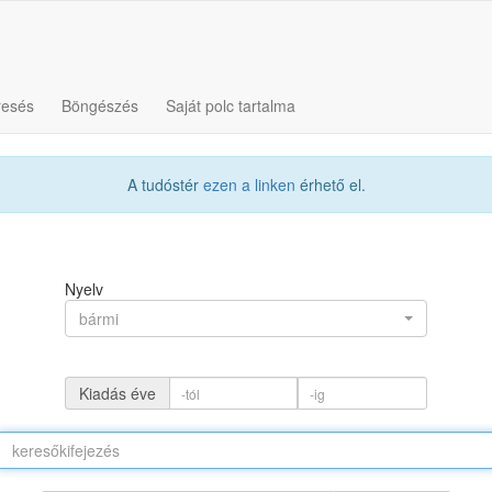
resés
Böngészés
Saját polc tartalma
A tudóstér
ezen a linken
érhető el.
Nyelv
bármi
Kiadás éve