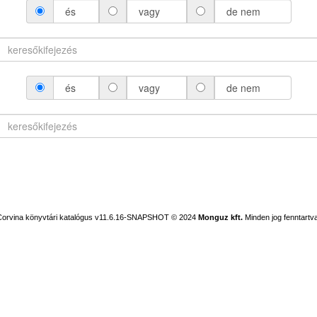
és
vagy
de nem
és
vagy
de nem
Corvina könyvtári katalógus v11.6.16-SNAPSHOT
© 2024
Monguz kft.
Minden jog fenntartva