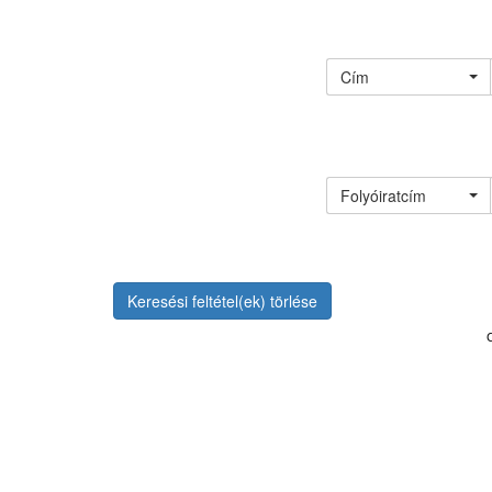
Cím
Folyóiratcím
Keresési feltétel(ek) törlése