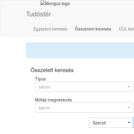
Tudóstér
Egyszerű keresés
Összetett keresés
CCL ke
Összetett keresés
Típus
bármi
Műfaji megnevezés
bármi
Szerző