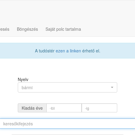
resés
Böngészés
Saját polc tartalma
A tudóstér
ezen a linken
érhető el.
Nyelv
bármi
Kiadás éve