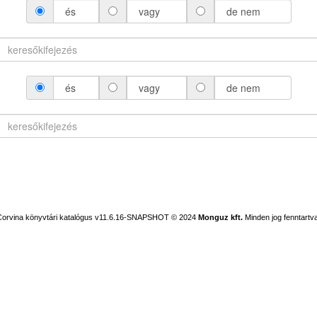
és
vagy
de nem
és
vagy
de nem
Corvina könyvtári katalógus v11.6.16-SNAPSHOT
© 2024
Monguz kft.
Minden jog fenntartva