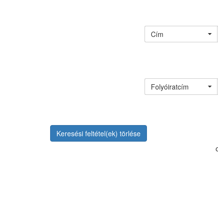
Cím
Folyóiratcím
Keresési feltétel(ek) törlése