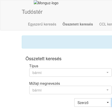
Tudóstér
Egyszerű keresés
Összetett keresés
CCL ke
Összetett keresés
Típus
bármi
Műfaji megnevezés
bármi
Szerző