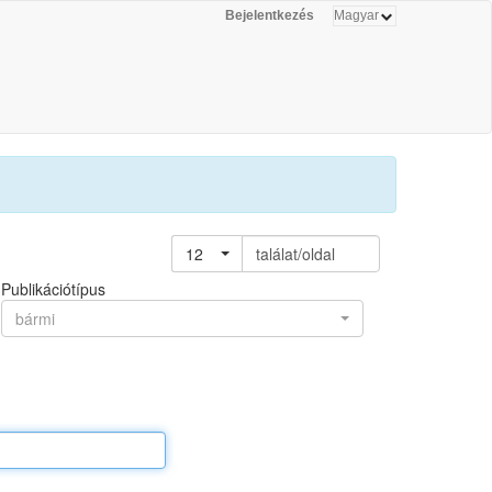
Bejelentkezés
12
találat/oldal
Publikációtípus
bármi