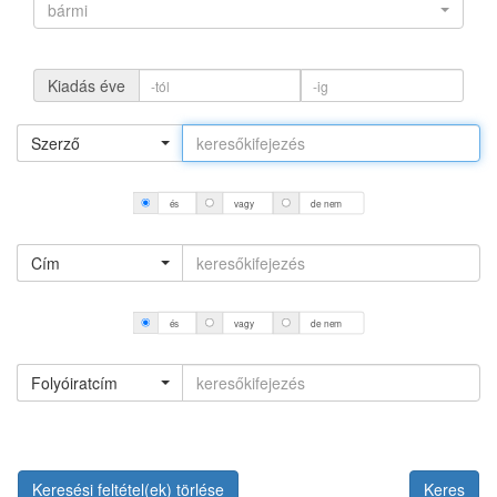
bármi
Kiadás éve
Szerző
és
vagy
de nem
Cím
és
vagy
de nem
Folyóiratcím
Keresési feltétel(ek) törlése