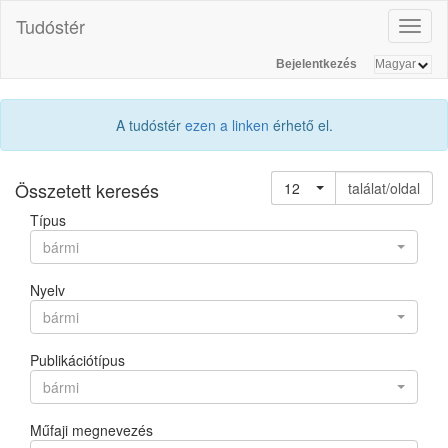
Tudóstér
Toggl
naviga
Bejelentkezés
A tudóstér
ezen a linken
érhető el.
Összetett keresés
12
találat/oldal
Típus
bármi
Nyelv
bármi
Publikációtípus
bármi
Műfaji megnevezés