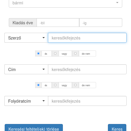
bármi
Kiadás éve
Szerző
és
vagy
de nem
Cím
és
vagy
de nem
Folyóiratcím
Keresési feltétel(ek) törlése