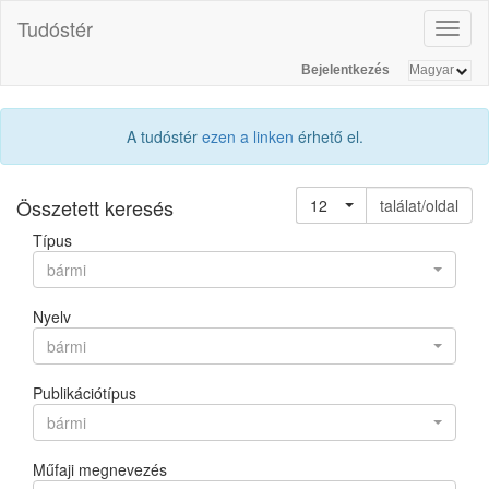
Tudóstér
Toggl
naviga
Bejelentkezés
A tudóstér
ezen a linken
érhető el.
Összetett keresés
12
találat/oldal
Típus
bármi
Nyelv
bármi
Publikációtípus
bármi
Műfaji megnevezés