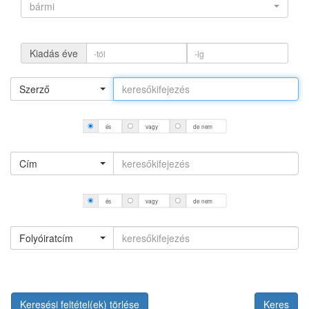
bármi
Kiadás éve
Szerző
és
vagy
de nem
Cím
és
vagy
de nem
Folyóiratcím
Keresési feltétel(ek) törlése