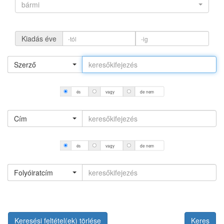
bármi
Kiadás éve
Szerző
és
vagy
de nem
Cím
és
vagy
de nem
Folyóiratcím
Keresési feltétel(ek) törlése