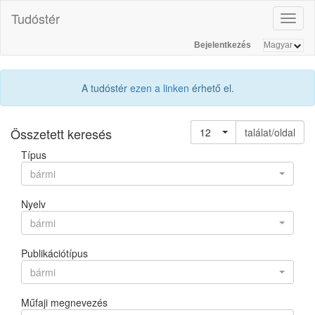
Tudóstér
Toggl
naviga
Bejelentkezés
A tudóstér
ezen a linken
érhető el.
Összetett keresés
12
találat/oldal
Típus
bármi
Nyelv
bármi
Publikációtípus
bármi
Műfaji megnevezés