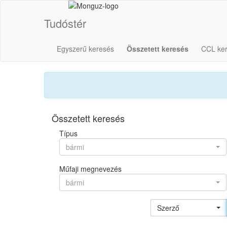
Tudóstér
Egyszerű keresés
Összetett keresés
CCL ke
Összetett keresés
Típus
bármi
Műfaji megnevezés
bármi
Szerző