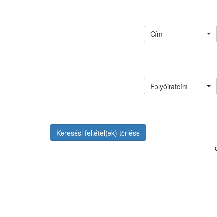
Cím
Folyóiratcím
Keresési feltétel(ek) törlése