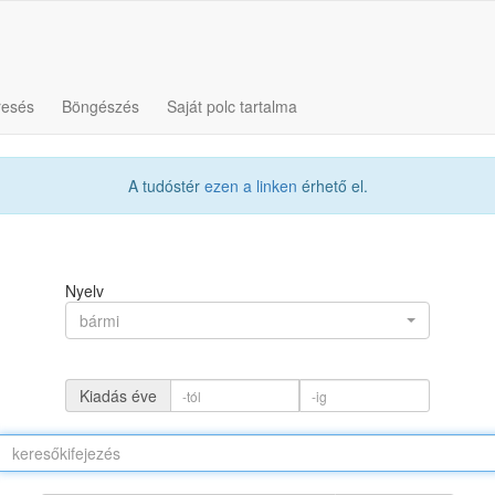
resés
Böngészés
Saját polc tartalma
A tudóstér
ezen a linken
érhető el.
Nyelv
bármi
Kiadás éve