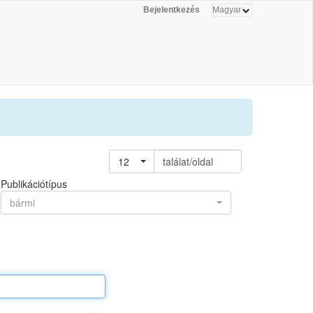
Bejelentkezés
12
találat/oldal
Publikációtípus
bármi