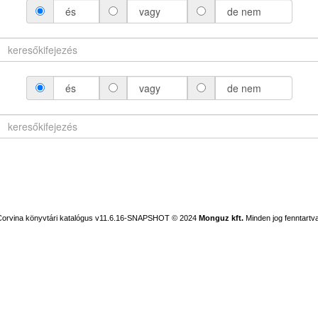
és
vagy
de nem
és
vagy
de nem
Corvina könyvtári katalógus v11.6.16-SNAPSHOT
© 2024
Monguz kft.
Minden jog fenntartva