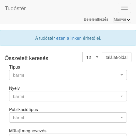
Tudóstér
Toggl
naviga
Bejelentkezés
A tudóstér
ezen a linken
érhető el.
Összetett keresés
12
találat/oldal
Típus
bármi
Nyelv
bármi
Publikációtípus
bármi
Műfaji megnevezés