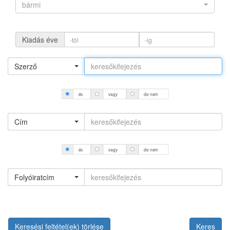
bármi
Kiadás éve
Szerző
és
vagy
de nem
Cím
és
vagy
de nem
Folyóiratcím
Keresési feltétel(ek) törlése