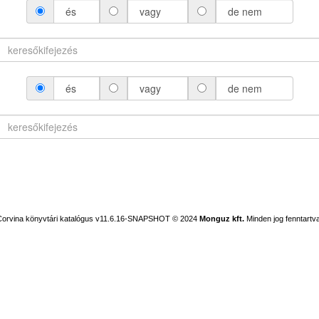
és
vagy
de nem
és
vagy
de nem
Corvina könyvtári katalógus v11.6.16-SNAPSHOT
© 2024
Monguz kft.
Minden jog fenntartva