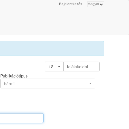
Bejelentkezés
12
találat/oldal
Publikációtípus
bármi