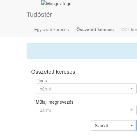
Tudóstér
Egyszerű keresés
Összetett keresés
CCL ke
Összetett keresés
Típus
bármi
Műfaji megnevezés
bármi
Szerző