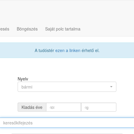
resés
Böngészés
Saját polc tartalma
A tudóstér
ezen a linken
érhető el.
Nyelv
bármi
Kiadás éve