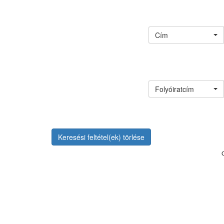
Cím
Folyóiratcím
Keresési feltétel(ek) törlése