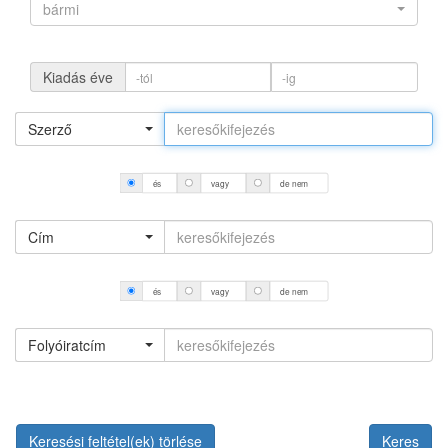
bármi
Kiadás éve
Szerző
és
vagy
de nem
Cím
és
vagy
de nem
Folyóiratcím
Keresési feltétel(ek) törlése