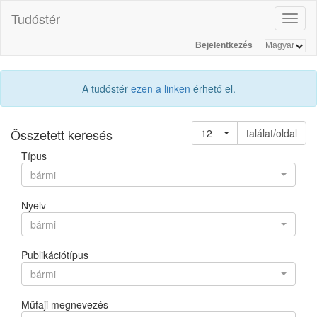
Tudóstér
Toggl
naviga
Bejelentkezés
A tudóstér
ezen a linken
érhető el.
Összetett keresés
12
találat/oldal
Típus
bármi
Nyelv
bármi
Publikációtípus
bármi
Műfaji megnevezés