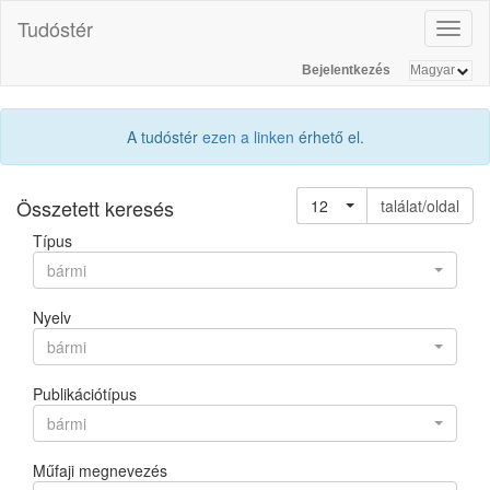
Tudóstér
Toggl
naviga
Bejelentkezés
A tudóstér
ezen a linken
érhető el.
Összetett keresés
12
találat/oldal
Típus
bármi
Nyelv
bármi
Publikációtípus
bármi
Műfaji megnevezés