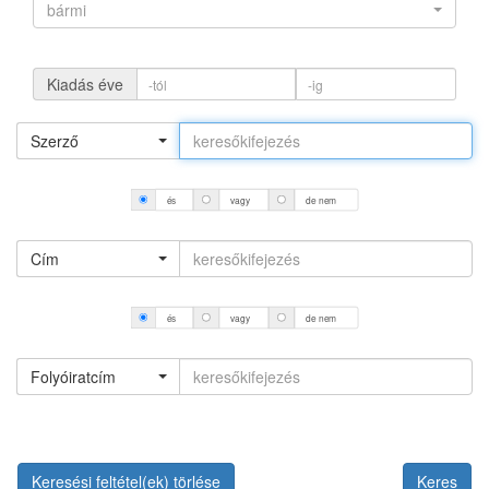
bármi
Kiadás éve
Szerző
és
vagy
de nem
Cím
és
vagy
de nem
Folyóiratcím
Keresési feltétel(ek) törlése