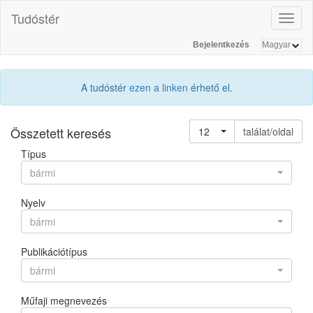
Tudóstér
Toggl
naviga
Bejelentkezés
A tudóstér
ezen a linken
érhető el.
Összetett keresés
12
találat/oldal
Típus
bármi
Nyelv
bármi
Publikációtípus
bármi
Műfaji megnevezés