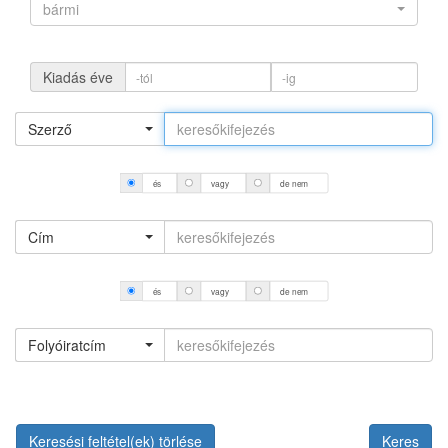
bármi
Kiadás éve
Szerző
és
vagy
de nem
Cím
és
vagy
de nem
Folyóiratcím
Keresési feltétel(ek) törlése