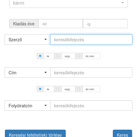
bármi
Kiadás éve
Szerző
és
vagy
de nem
Cím
és
vagy
de nem
Folyóiratcím
Keresési feltétel(ek) törlése