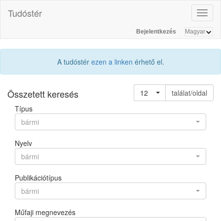
Tudóstér
Toggl
naviga
Bejelentkezés
A tudóstér
ezen a linken
érhető el.
Összetett keresés
12
találat/oldal
Típus
bármi
Nyelv
bármi
Publikációtípus
bármi
Műfaji megnevezés