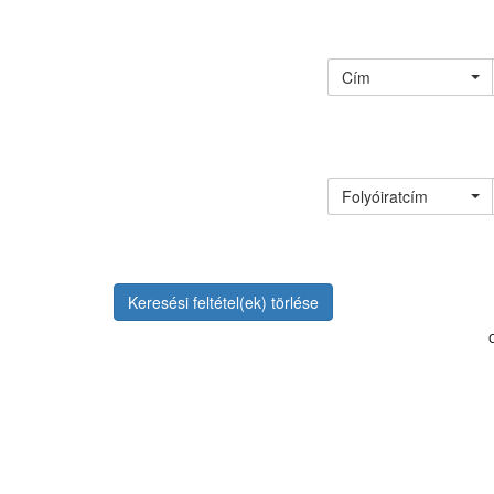
Cím
Folyóiratcím
Keresési feltétel(ek) törlése