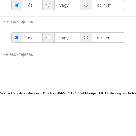
és
vagy
de nem
és
vagy
de nem
Corvina könyvtári katalógus v11.6.16-SNAPSHOT
© 2024
Monguz kft.
Minden jog fenntartva