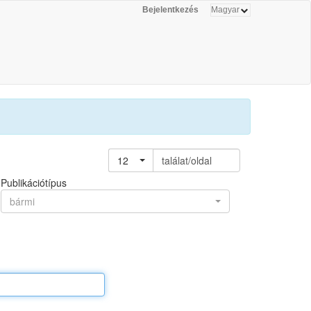
Bejelentkezés
12
találat/oldal
Publikációtípus
bármi