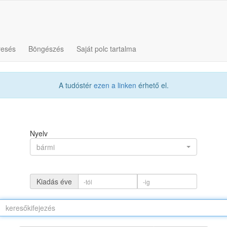
resés
Böngészés
Saját polc tartalma
A tudóstér
ezen a linken
érhető el.
Nyelv
bármi
Kiadás éve