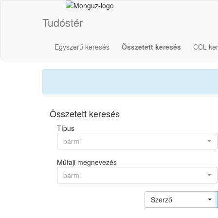
Tudóstér
Egyszerű keresés
Összetett keresés
CCL ke
Összetett keresés
Típus
bármi
Műfaji megnevezés
bármi
Szerző