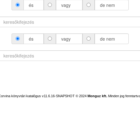
és
vagy
de nem
és
vagy
de nem
Corvina könyvtári katalógus v11.6.16-SNAPSHOT
© 2024
Monguz kft.
Minden jog fenntartva