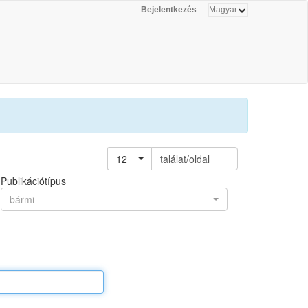
Bejelentkezés
12
találat/oldal
Publikációtípus
bármi