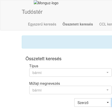
Tudóstér
Egyszerű keresés
Összetett keresés
CCL ke
Összetett keresés
Típus
bármi
Műfaji megnevezés
bármi
Szerző