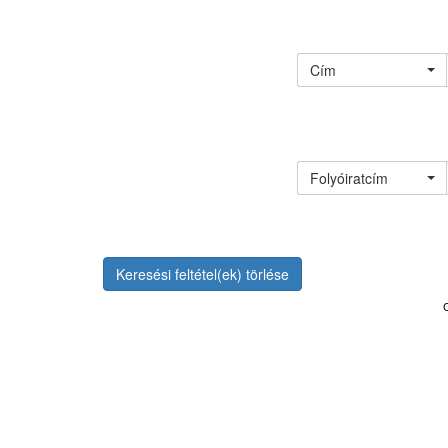
Cím
Folyóiratcím
Keresési feltétel(ek) törlése