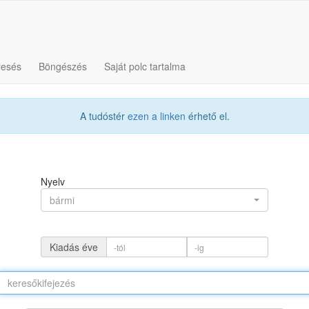
resés
Böngészés
Saját polc tartalma
A tudóstér
ezen a linken
érhető el.
Nyelv
bármi
Kiadás éve